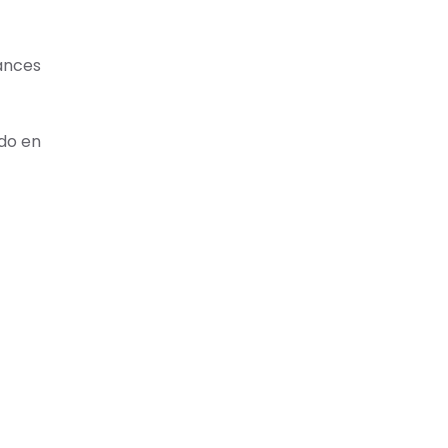
vances
ado en