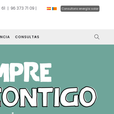
 61 | 96 373 71 09 |
Consultorio energía solar
NCIA
CONSULTAS