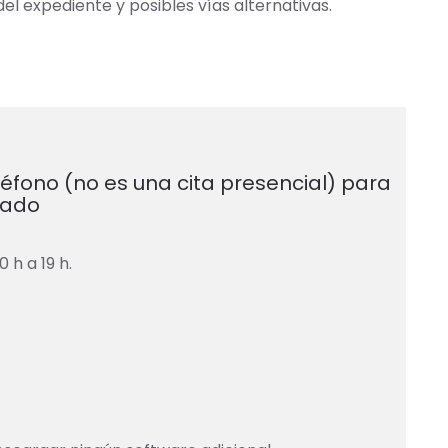
del expediente y posibles vías alternativas.
léfono (no es una cita presencial) para
rado
 h a 19 h.