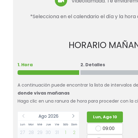
Videollamada. Te enviaremo
*Selecciona en el calendario el día y la hora 
HORARIO MAÑA
1. Hora
2. Detalles
A continuación puede encontrar la lista de intervalos d
donde vivas mañanas
Haga clic en una ranura de hora para proceder con la ci
Ago 2026
Lun, Ago 10
Lun
Mar
Mié
Jue
Vie
Sáb
Dom
09:00
27
28
29
30
31
1
2