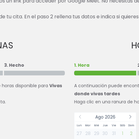
s un link para acceder por Google Meet. No necesitas de
de tu cita. En el paso 2 rellena tus datos e indica si quier
NAS
H
3. Hecho
1. Hora
e horas disponible para
Vivas
A continuación puede encontra
donde vivas tardes
ta.
Haga clic en una ranura de ho
Ago 2026
Lun
Mar
Mié
Jue
Vie
Sáb
Dom
27
28
29
30
31
1
2