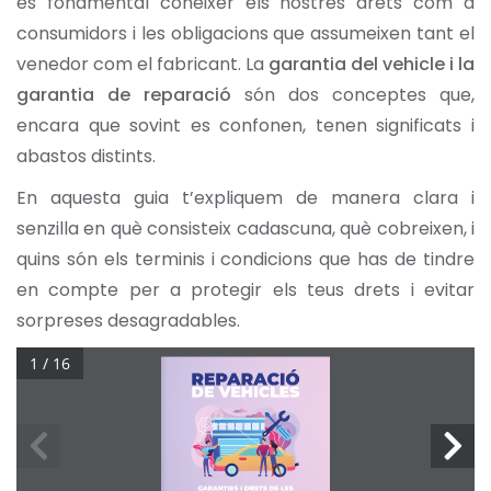
és fonamental conéixer els nostres drets com a
consumidors i les obligacions que assumeixen tant el
venedor com el fabricant. La
garantia del vehicle i la
garantia de reparació
són dos conceptes que,
encara que sovint es confonen, tenen significats i
abastos distints.
En aquesta guia t’expliquem de manera clara i
senzilla en què consisteix cadascuna, què cobreixen, i
quins són els terminis i condicions que has de tindre
en compte per a protegir els teus drets i evitar
sorpreses desagradables.
1 / 16
REPARACIÓ
DE VEHICLES
GARANTIES I DRETS DE LES