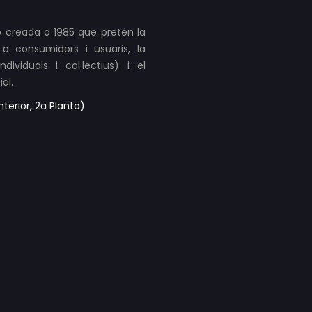
 creada a 1985 que pretén la
a consumidors i usuaris, la
ividuals i col·lectius) i el
al.
terior, 2a Planta)