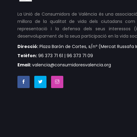
La Unió de Consumidors de València és una associació
millora de la qualitat de vida dels ciutadans com 
representació i la defensa dels seus interessos (ind
desenvolupament de la seua participació en la vida soci
Direcció:
Plaza Barón de Cortes, s/nº (Mercat Russafa In
Telèfon:
96 373 71 61 | 96 373 71 09
Email:
valencia@consumidoresvalencia.org