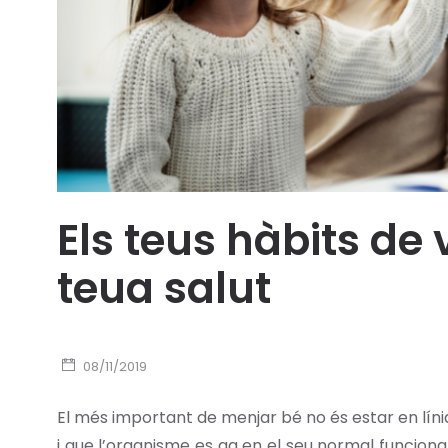
Els teus hàbits de
teua salut
08/11/2019
El més important de menjar bé no és estar en lín
i que l’organisme es ga en el seu normal funcion