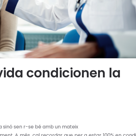
 vida condicionen la
ia sinó sen r-se bé amb un mateix
ament. A més, cal recordar que per a estar 100% en cond