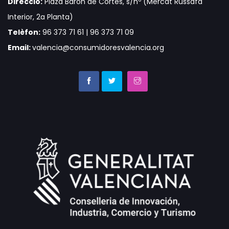
Direcció:
Plaza Barón de Cortes, s/nº (Mercat Russafa
Interior, 2a Planta)
Telèfon:
96 373 71 61 | 96 373 71 09
Email:
valencia@consumidoresvalencia.org