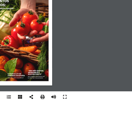
ENTOS
OS: 
eficios aportan
“ARA MÉS QUE MAI, 
DEFENSEM ELS 
LA NUEVA LEY DE 
NOSTRES DRETS”
VIVIENDA EN ESPAÑA
VIII Congreso Autonómico de 
¿Qué es y cómo nos afecta?
la Unión de Consumidores