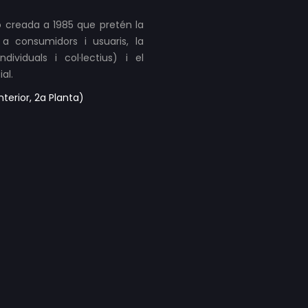
 creada a 1985 que pretén la
a consumidors i usuaris, la
ividuals i col·lectius) i el
al.
terior, 2a Planta)