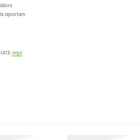
idors
cis aporten
nsUCE
aquí