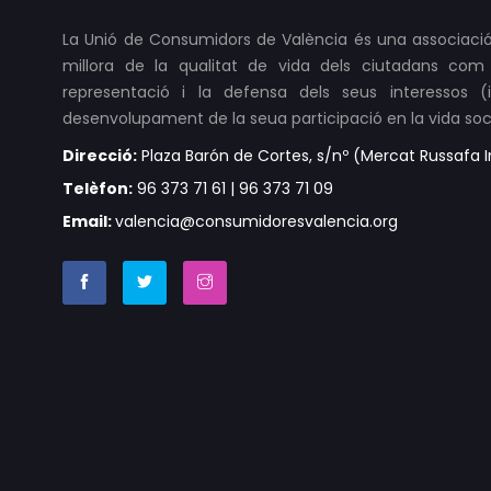
La Unió de Consumidors de València és una associació
millora de la qualitat de vida dels ciutadans com 
representació i la defensa dels seus interessos (ind
desenvolupament de la seua participació en la vida soci
Direcció:
Plaza Barón de Cortes, s/nº (Mercat Russafa In
Telèfon:
96 373 71 61 | 96 373 71 09
Email:
valencia@consumidoresvalencia.org