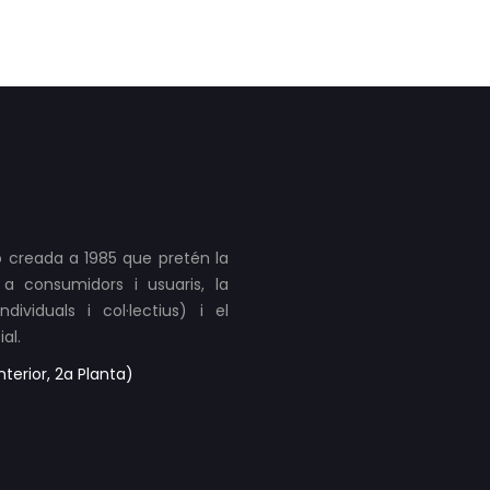
 creada a 1985 que pretén la
a consumidors i usuaris, la
ividuals i col·lectius) i el
al.
terior, 2a Planta)