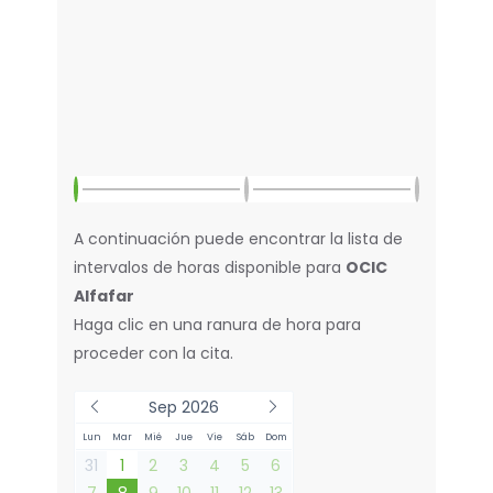
A continuación puede encontrar la lista de
intervalos de horas disponible para
OCIC
Alfafar
Haga clic en una ranura de hora para
proceder con la cita.
Sep 2026
Lun
Mar
Mié
Jue
Vie
Sáb
Dom
31
1
2
3
4
5
6
7
8
9
10
11
12
13